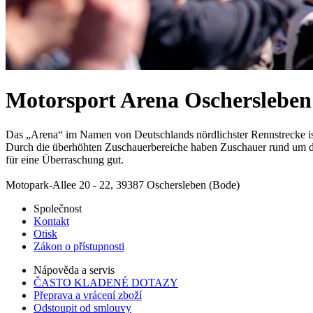
Motorsport Arena Oschersleben
Das „Arena“ im Namen von Deutschlands nördlichster Rennstrecke is
Durch die überhöhten Zuschauerbereiche haben Zuschauer rund um die 
für eine Überraschung gut.
Motopark-Allee 20 - 22, 39387 Oschersleben (Bode)
Společnost
Kontakt
Otisk
Zákon o přístupnosti
Nápověda a servis
ČASTO KLADENÉ DOTAZY
Přeprava a vrácení zboží
Odstoupit od smlouvy