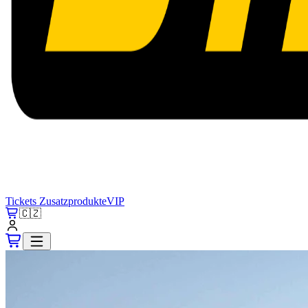
Tickets
Zusatzprodukte
VIP
🇨🇿