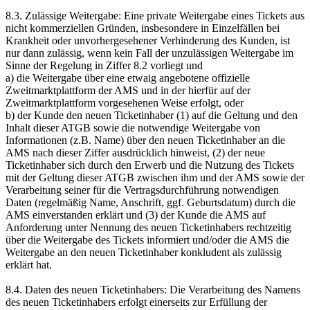
8.3. Zulässige Weitergabe: Eine private Weitergabe eines Tickets aus
nicht kommerziellen Gründen, insbesondere in Einzelfällen bei
Krankheit oder unvorhergesehener Verhinderung des Kunden, ist
nur dann zulässig, wenn kein Fall der unzulässigen Weitergabe im
Sinne der Regelung in Ziffer 8.2 vorliegt und
a) die Weitergabe über eine etwaig angebotene offizielle
Zweitmarktplattform der AMS und in der hierfür auf der
Zweitmarktplattform vorgesehenen Weise erfolgt, oder
b) der Kunde den neuen Ticketinhaber (1) auf die Geltung und den
Inhalt dieser ATGB sowie die notwendige Weitergabe von
Informationen (z.B. Name) über den neuen Ticketinhaber an die
AMS nach dieser Ziffer ausdrücklich hinweist, (2) der neue
Ticketinhaber sich durch den Erwerb und die Nutzung des Tickets
mit der Geltung dieser ATGB zwischen ihm und der AMS sowie der
Verarbeitung seiner für die Vertragsdurchführung notwendigen
Daten (regelmäßig Name, Anschrift, ggf. Geburtsdatum) durch die
AMS einverstanden erklärt und (3) der Kunde die AMS auf
Anforderung unter Nennung des neuen Ticketinhabers rechtzeitig
über die Weitergabe des Tickets informiert und/oder die AMS die
Weitergabe an den neuen Ticketinhaber konkludent als zulässig
erklärt hat.
8.4. Daten des neuen Ticketinhabers: Die Verarbeitung des Namens
des neuen Ticketinhabers erfolgt einerseits zur Erfüllung der