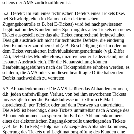
seitens der AMS zurückzuführen ist.
5.2. Defekt: Im Fall eines technischen Defekts eines Tickets bzw.
bei Schwierigkeiten im Rahmen der elektronischen
Zugangskontrolle (z.B. bei E-Tickets) wird bei nachgewiesener
Legitimation des Kunden unter Sperrung des alten Tickets ein neues
Ticket ausgestellt oder das alte Ticket entsprechend freigeschaltet.
Dies gilt ausdrücklich nicht für technische Defekte, die eindeutig
dem Kunden zuzuordnen sind (z.B. Beschädigung der im oder auf
dem Ticket verankerten Individualisierungsmerkmale (vgl. Ziffer
2.5), Defekt des Mobiltelefons, unzureichender Ladezustand, nicht
lesbarer Ausdruck etc.). Für die Neuausstellung können
Bearbeitungsgebühren nach der Ticketpreisliste erhoben werden, es
sei denn, die AMS oder von diesen beauftragte Dritte haben den
Defekt nachweislich zu vertreten.
5.3. Abhandenkommen: Die AMS ist über das Abhandenkommen,
d.h. jeden unfreiwilligen Verlust, von bei ihm erworbenen Tickets
unverzüglich über die Kontaktadresse in Textform (E-Mail
ausreichend), per Telefax oder auf dem Postweg zu unterrichten.
Die AMS ist berechtigt, diese Tickets unmittelbar nach Anzeige des
Abhandenkommens zu sperren. Im Fall des Abhandenkommens
eines der elektronischen Zugangskontrolle unterliegenden Tickets
(z.B. bei E-Tickets) erfolgt nach Anzeige des Abhandenkommens,
Sperrung des Tickets und Legitimationsprüfung des Kunden eine