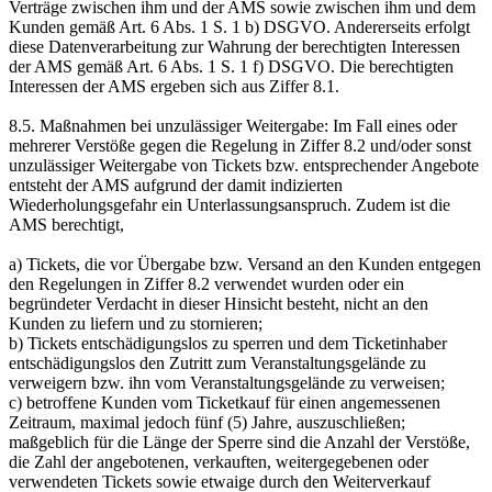
Verträge zwischen ihm und der AMS sowie zwischen ihm und dem
Kunden gemäß Art. 6 Abs. 1 S. 1 b) DSGVO. Andererseits erfolgt
diese Datenverarbeitung zur Wahrung der berechtigten Interessen
der AMS gemäß Art. 6 Abs. 1 S. 1 f) DSGVO. Die berechtigten
Interessen der AMS ergeben sich aus Ziffer 8.1.
8.5. Maßnahmen bei unzulässiger Weitergabe: Im Fall eines oder
mehrerer Verstöße gegen die Regelung in Ziffer 8.2 und/oder sonst
unzulässiger Weitergabe von Tickets bzw. entsprechender Angebote
entsteht der AMS aufgrund der damit indizierten
Wiederholungsgefahr ein Unterlassungsanspruch. Zudem ist die
AMS berechtigt,
a) Tickets, die vor Übergabe bzw. Versand an den Kunden entgegen
den Regelungen in Ziffer 8.2 verwendet wurden oder ein
begründeter Verdacht in dieser Hinsicht besteht, nicht an den
Kunden zu liefern und zu stornieren;
b) Tickets entschädigungslos zu sperren und dem Ticketinhaber
entschädigungslos den Zutritt zum Veranstaltungsgelände zu
verweigern bzw. ihn vom Veranstaltungsgelände zu verweisen;
c) betroffene Kunden vom Ticketkauf für einen angemessenen
Zeitraum, maximal jedoch fünf (5) Jahre, auszuschließen;
maßgeblich für die Länge der Sperre sind die Anzahl der Verstöße,
die Zahl der angebotenen, verkauften, weitergegebenen oder
verwendeten Tickets sowie etwaige durch den Weiterverkauf