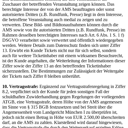
Zuschauer der betreffenden Veranstaltung zeigen können. Das
berechtigte Interesse der von der AMS beauftragten oder sonst
autorisierten Dritten (z.B. Rundfunk, Presse) liegt in dem Interesse,
die betroffene Veranstaltung auch medial zu zeigen und zu
verwerten. Diese Bild- und Bildtonaufnahmen können durch die
AMS sowie von ihr autorisierten Dritten (z.B. Rundfunk, Presse) im
Rahmen desselben berechtigten Interesses nach Art. 6 Abs. 1 S. 1 f)
DSGVO verarbeitet sowie verwertet und öffentlich wiedergegeben
werden. Weitere Details zum Datenschutz finden sich unter Ziffer
13. Erwirbt ein Kunde Tickets nicht nur für sich selbst, sondern
auch für weitere Ticketinhaber mit einem wirksamen Besuchsrecht,
ist der Kunde angehalten, die Weiterleitung der Informationen dieser
Ziffer sowie der Ziffer 13 an den betreffenden Ticketinhaber
sicherzustellen. Die Bestimmungen zur Zulässigkeit der Weitergabe
der Tickets nach Ziffer 8 bleiben unberührt.
10. Vertragsstrafe:
Ergänzend zur Vertragsstrafenregelung in Ziffer
8.2, verpflichtet sich der Kunde für jeden sonstigen Fall der
schuldhaften Zuwiderhandlung gegen Regelungen der vorliegenden
ATGB, eine Vertragsstrafe, deren Höhe von der AMS angemessen
im Sinne von § 315 BGB festzusetzen und bei Streit über die
Angemessenheit vom Landgericht München I zu überprüfen ist,
jedoch nicht einen Betrag in Höhe von EUR 2.500,00 überschreiten
darf, an die AMS zu zahlen. Klarstellend wird darauf hingewiesen,
dass die Vertragsstrafe die durch den Weiterverkauf erzielten Erlöse