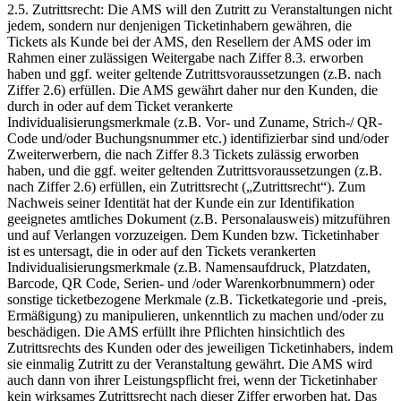
2.5. Zutrittsrecht: Die AMS will den Zutritt zu Veranstaltungen nicht
jedem, sondern nur denjenigen Ticketinhabern gewähren, die
Tickets als Kunde bei der AMS, den Resellern der AMS oder im
Rahmen einer zulässigen Weitergabe nach Ziffer 8.3. erworben
haben und ggf. weiter geltende Zutrittsvoraussetzungen (z.B. nach
Ziffer 2.6) erfüllen. Die AMS gewährt daher nur den Kunden, die
durch in oder auf dem Ticket verankerte
Individualisierungsmerkmale (z.B. Vor- und Zuname, Strich-/ QR-
Code und/oder Buchungsnummer etc.) identifizierbar sind und/oder
Zweiterwerbern, die nach Ziffer 8.3 Tickets zulässig erworben
haben, und die ggf. weiter geltenden Zutrittsvoraussetzungen (z.B.
nach Ziffer 2.6) erfüllen, ein Zutrittsrecht („Zutrittsrecht“). Zum
Nachweis seiner Identität hat der Kunde ein zur Identifikation
geeignetes amtliches Dokument (z.B. Personalausweis) mitzuführen
und auf Verlangen vorzuzeigen. Dem Kunden bzw. Ticketinhaber
ist es untersagt, die in oder auf den Tickets verankerten
Individualisierungsmerkmale (z.B. Namensaufdruck, Platzdaten,
Barcode, QR Code, Serien- und /oder Warenkorbnummern) oder
sonstige ticketbezogene Merkmale (z.B. Ticketkategorie und -preis,
Ermäßigung) zu manipulieren, unkenntlich zu machen und/oder zu
beschädigen. Die AMS erfüllt ihre Pflichten hinsichtlich des
Zutrittsrechts des Kunden oder des jeweiligen Ticketinhabers, indem
sie einmalig Zutritt zu der Veranstaltung gewährt. Die AMS wird
auch dann von ihrer Leistungspflicht frei, wenn der Ticketinhaber
kein wirksames Zutrittsrecht nach dieser Ziffer erworben hat. Das