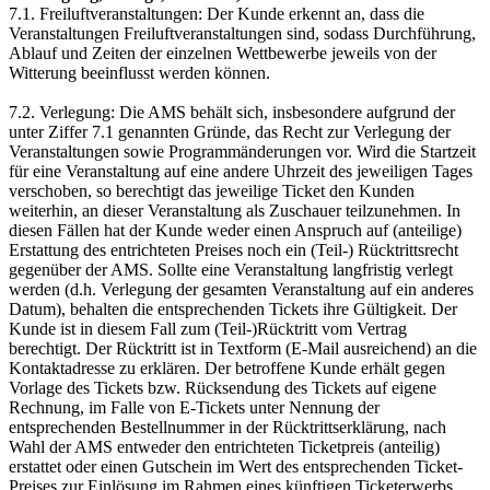
7.1. Freiluftveranstaltungen: Der Kunde erkennt an, dass die
Veranstaltungen Freiluftveranstaltungen sind, sodass Durchführung,
Ablauf und Zeiten der einzelnen Wettbewerbe jeweils von der
Witterung beeinflusst werden können.
7.2. Verlegung: Die AMS behält sich, insbesondere aufgrund der
unter Ziffer 7.1 genannten Gründe, das Recht zur Verlegung der
Veranstaltungen sowie Programmänderungen vor. Wird die Startzeit
für eine Veranstaltung auf eine andere Uhrzeit des jeweiligen Tages
verschoben, so berechtigt das jeweilige Ticket den Kunden
weiterhin, an dieser Veranstaltung als Zuschauer teilzunehmen. In
diesen Fällen hat der Kunde weder einen Anspruch auf (anteilige)
Erstattung des entrichteten Preises noch ein (Teil-) Rücktrittsrecht
gegenüber der AMS. Sollte eine Veranstaltung langfristig verlegt
werden (d.h. Verlegung der gesamten Veranstaltung auf ein anderes
Datum), behalten die entsprechenden Tickets ihre Gültigkeit. Der
Kunde ist in diesem Fall zum (Teil-)Rücktritt vom Vertrag
berechtigt. Der Rücktritt ist in Textform (E-Mail ausreichend) an die
Kontaktadresse zu erklären. Der betroffene Kunde erhält gegen
Vorlage des Tickets bzw. Rücksendung des Tickets auf eigene
Rechnung, im Falle von E-Tickets unter Nennung der
entsprechenden Bestellnummer in der Rücktrittserklärung, nach
Wahl der AMS entweder den entrichteten Ticketpreis (anteilig)
erstattet oder einen Gutschein im Wert des entsprechenden Ticket-
Preises zur Einlösung im Rahmen eines künftigen Ticketerwerbs