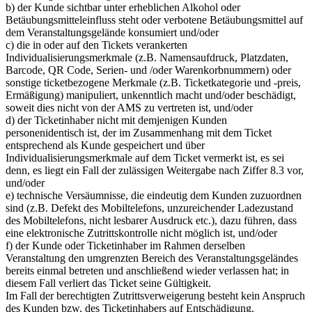
b) der Kunde sichtbar unter erheblichen Alkohol oder
Betäubungsmitteleinfluss steht oder verbotene Betäubungsmittel auf
dem Veranstaltungsgelände konsumiert und/oder
c) die in oder auf den Tickets verankerten
Individualisierungsmerkmale (z.B. Namensaufdruck, Platzdaten,
Barcode, QR Code, Serien- und /oder Warenkorbnummern) oder
sonstige ticketbezogene Merkmale (z.B. Ticketkategorie und -preis,
Ermäßigung) manipuliert, unkenntlich macht und/oder beschädigt,
soweit dies nicht von der AMS zu vertreten ist, und/oder
d) der Ticketinhaber nicht mit demjenigen Kunden
personenidentisch ist, der im Zusammenhang mit dem Ticket
entsprechend als Kunde gespeichert und über
Individualisierungsmerkmale auf dem Ticket vermerkt ist, es sei
denn, es liegt ein Fall der zulässigen Weitergabe nach Ziffer 8.3 vor,
und/oder
e) technische Versäumnisse, die eindeutig dem Kunden zuzuordnen
sind (z.B. Defekt des Mobiltelefons, unzureichender Ladezustand
des Mobiltelefons, nicht lesbarer Ausdruck etc.), dazu führen, dass
eine elektronische Zutrittskontrolle nicht möglich ist, und/oder
f) der Kunde oder Ticketinhaber im Rahmen derselben
Veranstaltung den umgrenzten Bereich des Veranstaltungsgeländes
bereits einmal betreten und anschließend wieder verlassen hat; in
diesem Fall verliert das Ticket seine Gültigkeit.
Im Fall der berechtigten Zutrittsverweigerung besteht kein Anspruch
des Kunden bzw. des Ticketinhabers auf Entschädigung.