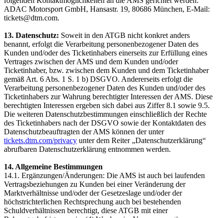
folgenden Kontaktmöglichkeiten an die AMS gerichtet werden:
ADAC Motorsport GmbH, Hansastr. 19, 80686 München, E-Mail:
tickets@dtm.com.
13. Datenschutz:
Soweit in den ATGB nicht konkret anders
benannt, erfolgt die Verarbeitung personenbezogener Daten des
Kunden und/oder des Ticketinhabers einerseits zur Erfüllung eines
Vertrages zwischen der AMS und dem Kunden und/oder
Ticketinhaber, bzw. zwischen dem Kunden und dem Ticketinhaber
gemäß Art. 6 Abs. 1 S. 1 b) DSGVO. Andererseits erfolgt die
Verarbeitung personenbezogener Daten des Kunden und/oder des
Ticketinhabers zur Wahrung berechtigter Interessen der AMS. Diese
berechtigten Interessen ergeben sich dabei aus Ziffer 8.1 sowie 9.5.
Die weiteren Datenschutzbestimmungen einschließlich der Rechte
des Ticketinhabers nach der DSGVO sowie der Kontaktdaten des
Datenschutzbeauftragten der AMS können der unter
tickets.dtm.com/privacy
unter dem Reiter „Datenschutzerklärung“
abrufbaren Datenschutzerklärung entnommen werden.
14. Allgemeine Bestimmungen
14.1. Ergänzungen/Änderungen: Die AMS ist auch bei laufenden
Vertragsbeziehungen zu Kunden bei einer Veränderung der
Marktverhältnisse und/oder der Gesetzeslage und/oder der
höchstrichterlichen Rechtsprechung auch bei bestehenden
Schuldverhältnissen berechtigt, diese ATGB mit einer