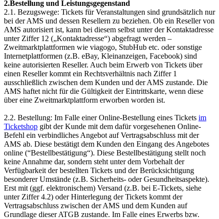
2.Bestellung und Leistungsgegenstand
2.1. Bezugswege: Tickets für Veranstaltungen sind grundsätzlich nur
bei der AMS und dessen Resellern zu beziehen. Ob ein Reseller von
AMS autorisiert ist, kann bei diesem selbst unter der Kontaktadresse
unter Ziffer 12 („Kontaktadresse“) abgefragt werden –
Zweitmarktplattformen wie viagogo, StubHub etc. oder sonstige
Internetplattformen (z.B. eBay, Kleinanzeigen, Facebook) sind
keine autorisierten Reseller. Auch beim Erwerb von Tickets über
einen Reseller kommt ein Rechtsverhältnis nach Ziffer 1
ausschließlich zwischen dem Kunden und der AMS zustande. Die
AMS haftet nicht für die Gültigkeit der Eintrittskarte, wenn diese
über eine Zweitmarktplattform erworben worden ist.
2.2. Bestellung: Im Falle einer Online-Bestellung eines Tickets
im
Ticketshop
gibt der Kunde mit dem dafür vorgesehenen Online-
Befehl ein verbindliches Angebot auf Vertragsabschluss mit der
AMS ab. Diese bestätigt dem Kunden den Eingang des Angebotes
online (“Bestellbestätigung“). Diese Bestellbestätigung stellt noch
keine Annahme dar, sondern steht unter dem Vorbehalt der
Verfügbarkeit der bestellten Tickets und der Berücksichtigung
besonderer Umstände (z.B. Sicherheits- oder Gesundheitsaspekte).
Erst mit (ggf. elektronischem) Versand (z.B. bei E-Tickets, siehe
unter Ziffer 4.2) oder Hinterlegung der Tickets kommt der
Vertragsabschluss zwischen der AMS und dem Kunden auf
Grundlage dieser ATGB zustande. Im Falle eines Erwerbs bzw.