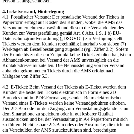
Person ist ausgeschlossen.
4.Ticketversand, Hinterlegung
4.1. Postalischer Versand: Der postalische Versand der Tickets in
Papierform erfolgt auf Kosten des Kunden, wobei die AMS das
Versandunternehmen auswählt und diesem die Versanddaten des
Kunden zur Vertragserfüllung gemäß Art. 6 Abs. 1 S. 1 b) EU-
Datenschutzgrundverordnung („DSGVO“) zur Verfügung stellt.
Tickets werden dem Kunden regelmäßig innerhalb von sieben (7)
Werktagen ab Bestellbestätigung zugestellt (vgl. Ziffer 2.2). Sofern
der Kunde bis zu diesem Zeitpunkt keine Tickets erhalten hat, ist ein
Abhandenkommen bei Versand der AMS unverzüglich an die
Kontaktadresse mitzuteilen. Die Neuausstellung von bei Versand
abhandengekommenen Tickets durch die AMS erfolgt nach
Maßgabe von Ziffer 5.3.
4.2. E-Ticket: Beim Versand der Tickets als E-Ticket werden dem
Kunden die bestellten Tickets elektronisch in Form eines 2D-
Barcodes und im PDF-Format zugesendet. Beim elektronischen
Versand eines E-Tickets werden keine Versandgebühren erhoben.
Der 2D-Barcode für den Zugang zum Veranstaltungsgelände ist auf
dem Smartphone zu speichern oder in gut lesbarer Qualität
auszudrucken und bei der Veranstaltung in A4-Papierform mit sich
zu führen. Nicht lesbare 2D-Barcodes oder Ausdrucke, die nicht auf
ein Verschulden der AMS zurückzuführen sind, berechtigten