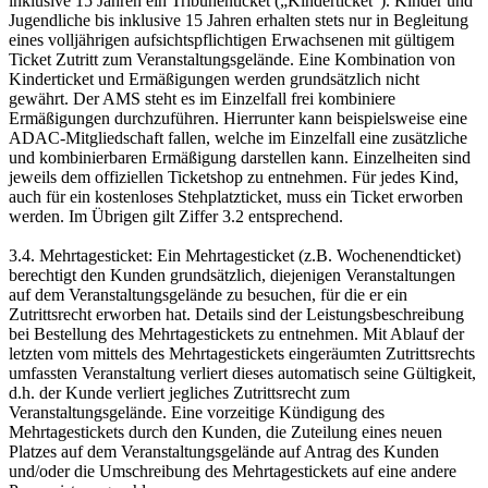
inklusive 15 Jahren ein Tribünenticket („Kinderticket“). Kinder und
Jugendliche bis inklusive 15 Jahren erhalten stets nur in Begleitung
eines volljährigen aufsichtspflichtigen Erwachsenen mit gültigem
Ticket Zutritt zum Veranstaltungsgelände. Eine Kombination von
Kinderticket und Ermäßigungen werden grundsätzlich nicht
gewährt. Der AMS steht es im Einzelfall frei kombiniere
Ermäßigungen durchzuführen. Hierrunter kann beispielsweise eine
ADAC-Mitgliedschaft fallen, welche im Einzelfall eine zusätzliche
und kombinierbaren Ermäßigung darstellen kann. Einzelheiten sind
jeweils dem offiziellen Ticketshop zu entnehmen. Für jedes Kind,
auch für ein kostenloses Stehplatzticket, muss ein Ticket erworben
werden. Im Übrigen gilt Ziffer 3.2 entsprechend.
3.4. Mehrtagesticket: Ein Mehrtagesticket (z.B. Wochenendticket)
berechtigt den Kunden grundsätzlich, diejenigen Veranstaltungen
auf dem Veranstaltungsgelände zu besuchen, für die er ein
Zutrittsrecht erworben hat. Details sind der Leistungsbeschreibung
bei Bestellung des Mehrtagestickets zu entnehmen. Mit Ablauf der
letzten vom mittels des Mehrtagestickets eingeräumten Zutrittsrechts
umfassten Veranstaltung verliert dieses automatisch seine Gültigkeit,
d.h. der Kunde verliert jegliches Zutrittsrecht zum
Veranstaltungsgelände. Eine vorzeitige Kündigung des
Mehrtagestickets durch den Kunden, die Zuteilung eines neuen
Platzes auf dem Veranstaltungsgelände auf Antrag des Kunden
und/oder die Umschreibung des Mehrtagestickets auf eine andere