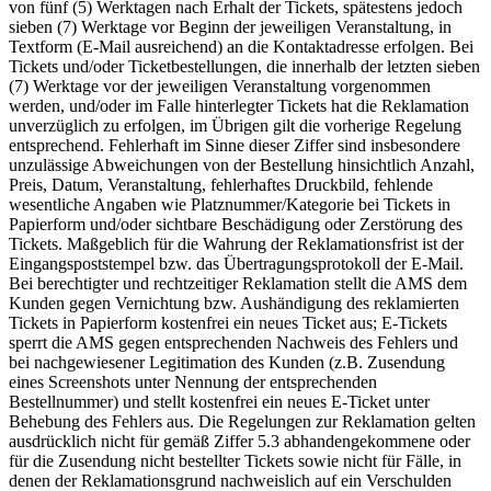
von fünf (5) Werktagen nach Erhalt der Tickets, spätestens jedoch
sieben (7) Werktage vor Beginn der jeweiligen Veranstaltung, in
Textform (E-Mail ausreichend) an die Kontaktadresse erfolgen. Bei
Tickets und/oder Ticketbestellungen, die innerhalb der letzten sieben
(7) Werktage vor der jeweiligen Veranstaltung vorgenommen
werden, und/oder im Falle hinterlegter Tickets hat die Reklamation
unverzüglich zu erfolgen, im Übrigen gilt die vorherige Regelung
entsprechend. Fehlerhaft im Sinne dieser Ziffer sind insbesondere
unzulässige Abweichungen von der Bestellung hinsichtlich Anzahl,
Preis, Datum, Veranstaltung, fehlerhaftes Druckbild, fehlende
wesentliche Angaben wie Platznummer/Kategorie bei Tickets in
Papierform und/oder sichtbare Beschädigung oder Zerstörung des
Tickets. Maßgeblich für die Wahrung der Reklamationsfrist ist der
Eingangspoststempel bzw. das Übertragungsprotokoll der E-Mail.
Bei berechtigter und rechtzeitiger Reklamation stellt die AMS dem
Kunden gegen Vernichtung bzw. Aushändigung des reklamierten
Tickets in Papierform kostenfrei ein neues Ticket aus; E-Tickets
sperrt die AMS gegen entsprechenden Nachweis des Fehlers und
bei nachgewiesener Legitimation des Kunden (z.B. Zusendung
eines Screenshots unter Nennung der entsprechenden
Bestellnummer) und stellt kostenfrei ein neues E-Ticket unter
Behebung des Fehlers aus. Die Regelungen zur Reklamation gelten
ausdrücklich nicht für gemäß Ziffer 5.3 abhandengekommene oder
für die Zusendung nicht bestellter Tickets sowie nicht für Fälle, in
denen der Reklamationsgrund nachweislich auf ein Verschulden