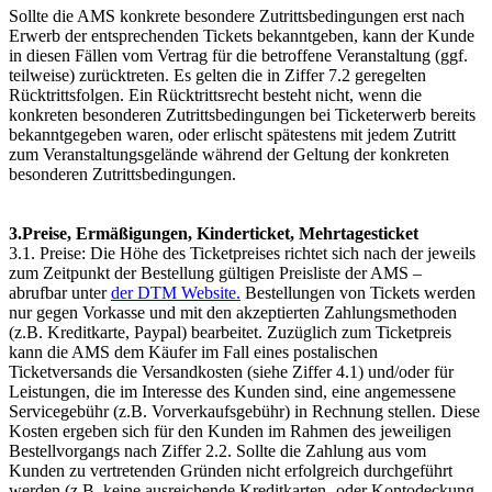
Sollte die AMS konkrete besondere Zutrittsbedingungen erst nach
Erwerb der entsprechenden Tickets bekanntgeben, kann der Kunde
in diesen Fällen vom Vertrag für die betroffene Veranstaltung (ggf.
teilweise) zurücktreten. Es gelten die in Ziffer 7.2 geregelten
Rücktrittsfolgen. Ein Rücktrittsrecht besteht nicht, wenn die
konkreten besonderen Zutrittsbedingungen bei Ticketerwerb bereits
bekanntgegeben waren, oder erlischt spätestens mit jedem Zutritt
zum Veranstaltungsgelände während der Geltung der konkreten
besonderen Zutrittsbedingungen.
3.Preise, Ermäßigungen, Kinderticket, Mehrtagesticket
3.1. Preise: Die Höhe des Ticketpreises richtet sich nach der jeweils
zum Zeitpunkt der Bestellung gültigen Preisliste der AMS –
abrufbar unter
der DTM Website.
Bestellungen von Tickets werden
nur gegen Vorkasse und mit den akzeptierten Zahlungsmethoden
(z.B. Kreditkarte, Paypal) bearbeitet. Zuzüglich zum Ticketpreis
kann die AMS dem Käufer im Fall eines postalischen
Ticketversands die Versandkosten (siehe Ziffer 4.1) und/oder für
Leistungen, die im Interesse des Kunden sind, eine angemessene
Servicegebühr (z.B. Vorverkaufsgebühr) in Rechnung stellen. Diese
Kosten ergeben sich für den Kunden im Rahmen des jeweiligen
Bestellvorgangs nach Ziffer 2.2. Sollte die Zahlung aus vom
Kunden zu vertretenden Gründen nicht erfolgreich durchgeführt
werden (z.B. keine ausreichende Kreditkarten- oder Kontodeckung,