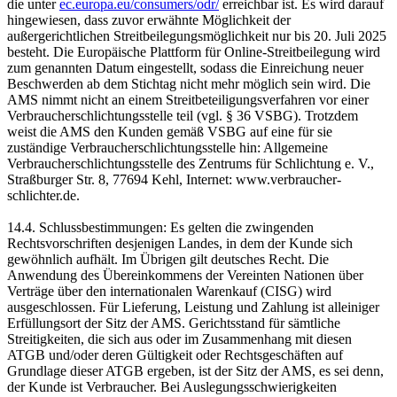
die unter
ec.europa.eu/consumers/odr/
erreichbar ist. Es wird darauf
hingewiesen, dass zuvor erwähnte Möglichkeit der
außergerichtlichen Streitbeilegungsmöglichkeit nur bis 20. Juli 2025
besteht. Die Europäische Plattform für Online-Streitbeilegung wird
zum genannten Datum eingestellt, sodass die Einreichung neuer
Beschwerden ab dem Stichtag nicht mehr möglich sein wird. Die
AMS nimmt nicht an einem Streitbeteiligungsverfahren vor einer
Verbraucherschlichtungsstelle teil (vgl. § 36 VSBG). Trotzdem
weist die AMS den Kunden gemäß VSBG auf eine für sie
zuständige Verbraucherschlichtungsstelle hin: Allgemeine
Verbraucherschlichtungsstelle des Zentrums für Schlichtung e. V.,
Straßburger Str. 8, 77694 Kehl, Internet: www.verbraucher-
schlichter.de.
14.4. Schlussbestimmungen: Es gelten die zwingenden
Rechtsvorschriften desjenigen Landes, in dem der Kunde sich
gewöhnlich aufhält. Im Übrigen gilt deutsches Recht. Die
Anwendung des Übereinkommens der Vereinten Nationen über
Verträge über den internationalen Warenkauf (CISG) wird
ausgeschlossen. Für Lieferung, Leistung und Zahlung ist alleiniger
Erfüllungsort der Sitz der AMS. Gerichtsstand für sämtliche
Streitigkeiten, die sich aus oder im Zusammenhang mit diesen
ATGB und/oder deren Gültigkeit oder Rechtsgeschäften auf
Grundlage dieser ATGB ergeben, ist der Sitz der AMS, es sei denn,
der Kunde ist Verbraucher. Bei Auslegungsschwierigkeiten