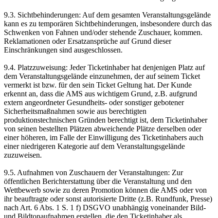
9.3. Sichtbehinderungen: Auf dem gesamten Veranstaltungsgelände
kann es zu temporären Sichtbehinderungen, insbesondere durch das
Schwenken von Fahnen und/oder stehende Zuschauer, kommen.
Reklamationen oder Ersatzansprüche auf Grund dieser
Einschränkungen sind ausgeschlossen.
9.4. Platzzuweisung: Jeder Ticketinhaber hat denjenigen Platz auf
dem Veranstaltungsgelände einzunehmen, der auf seinem Ticket
vermerkt ist bzw. für den sein Ticket Geltung hat. Der Kunde
erkennt an, dass die AMS aus wichtigem Grund, z.B. aufgrund
extern angeordneter Gesundheits- oder sonstiger gebotener
Sicherheitsmaßnahmen sowie aus berechtigten
produktionstechnischen Gründen berechtigt ist, dem Ticketinhaber
von seinen bestellten Plätzen abweichende Plätze derselben oder
einer höheren, im Falle der Einwilligung des Ticketinhabers auch
einer niedrigeren Kategorie auf dem Veranstaltungsgelände
zuzuweisen.
9.5. Aufnahmen von Zuschauern der Veranstaltungen: Zur
öffentlichen Berichterstattung über die Veranstaltung und den
Wettbewerb sowie zu deren Promotion können die AMS oder von
ihr beauftragte oder sonst autorisierte Dritte (z.B. Rundfunk, Presse)
nach Art. 6 Abs. 1 S. 1 f) DSGVO unabhängig voneinander Bild-
und Bildtonaufnahmen erstellen, die den Ticketinhaber als