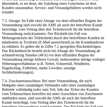
übermittelt, es sei denn, die Zuteilung eines Gutscheins ist dem
Kunden unzumutbar. Service- und Versandgebühren werden nicht
erstattet.
7.3. Absage: Im Falle einer Absage vor dem offiziellen Beginn der
Veranstaltung sind sowohl die AMS als auch der betroffene Kunde
berechtigt, vom Vertrag über den Ticketerwerb für die betroffene
Veranstaltung zurückzutreten. Der Rücktritt (im Fall von
Mehrtagestickets der Teilrücktritt) durch den betroffenen Kunden ist
mindestens in Textform (E-Mail ausreichend) an die Kontaktadresse
zu erklären. Es gelten die in Ziffer 7.2 geregelten Rücktrittsfolgen.
Das Rücktrittsrecht besteht nicht bei Absage der Veranstaltung ab
achtundvierzig Stunden (48 h) vor dem offiziellen Beginn der
Veranstaltung infolge höherer Gewalt, insbesondere infolge widriger
Witterungsverhältnisse (z.B. Nebel, Schneefall, Windböen,
Hagelschlag, Erdbeben, starke Gewitter, sonstige
Sichtbehinderungen).
7.4. Zuschauerausschluss: Bei einer Veranstaltung, die nach
Maßgabe eines zuständigen Verbandes oder einer zuständigen
Behörde vollständig (oder zum Teil, falls das Ticket des Kunden
vom Teilausschluss betroffen ist) unter Ausschluss von Zuschauern
stattfinden muss, sind sowohl die AMS als auch der betroffene
Kunde berechtigt, vom Vertrag über den Ticketerwerb für die
betroffene Veranstaltung zurückzutreten. Der Rücktritt (im Fall von