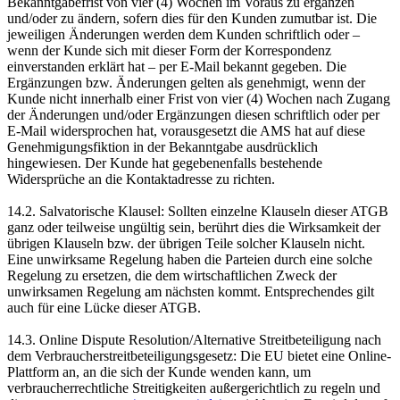
Bekanntgabefrist von vier (4) Wochen im Voraus zu ergänzen
und/oder zu ändern, sofern dies für den Kunden zumutbar ist. Die
jeweiligen Änderungen werden dem Kunden schriftlich oder –
wenn der Kunde sich mit dieser Form der Korrespondenz
einverstanden erklärt hat – per E-Mail bekannt gegeben. Die
Ergänzungen bzw. Änderungen gelten als genehmigt, wenn der
Kunde nicht innerhalb einer Frist von vier (4) Wochen nach Zugang
der Änderungen und/oder Ergänzungen diesen schriftlich oder per
E-Mail widersprochen hat, vorausgesetzt die AMS hat auf diese
Genehmigungsfiktion in der Bekanntgabe ausdrücklich
hingewiesen. Der Kunde hat gegebenenfalls bestehende
Widersprüche an die Kontaktadresse zu richten.
14.2. Salvatorische Klausel: Sollten einzelne Klauseln dieser ATGB
ganz oder teilweise ungültig sein, berührt dies die Wirksamkeit der
übrigen Klauseln bzw. der übrigen Teile solcher Klauseln nicht.
Eine unwirksame Regelung haben die Parteien durch eine solche
Regelung zu ersetzen, die dem wirtschaftlichen Zweck der
unwirksamen Regelung am nächsten kommt. Entsprechendes gilt
auch für eine Lücke dieser ATGB.
14.3. Online Dispute Resolution/Alternative Streitbeteiligung nach
dem Verbraucherstreitbeteiligungsgesetz: Die EU bietet eine Online-
Plattform an, an die sich der Kunde wenden kann, um
verbraucherrechtliche Streitigkeiten außergerichtlich zu regeln und