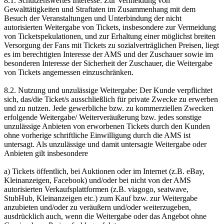
8.1. Schützenswertes Interesse: Zur Vermeidung von
Gewalttätigkeiten und Straftaten im Zusammenhang mit dem
Besuch der Veranstaltungen und Unterbindung der nicht
autorisierten Weitergabe von Tickets, insbesondere zur Vermeidung
von Ticketspekulationen, und zur Erhaltung einer möglichst breiten
Versorgung der Fans mit Tickets zu sozialverträglichen Preisen, liegt
es im berechtigten Interesse der AMS und der Zuschauer sowie im
besonderen Interesse der Sicherheit der Zuschauer, die Weitergabe
von Tickets angemessen einzuschränken.
8.2. Nutzung und unzulässige Weitergabe: Der Kunde verpflichtet
sich, das/die Ticket/s ausschließlich für private Zwecke zu erwerben
und zu nutzen. Jede gewerbliche bzw. zu kommerziellen Zwecken
erfolgende Weitergabe/ Weiterveräußerung bzw. jedes sonstige
unzulässige Anbieten von erworbenen Tickets durch den Kunden
ohne vorherige schriftliche Einwilligung durch die AMS ist
untersagt. Als unzulässige und damit untersagte Weitergabe oder
Anbieten gilt insbesondere
a) Tickets öffentlich, bei Auktionen oder im Internet (z.B. eBay,
Kleinanzeigen, Facebook) und/oder bei nicht von der AMS
autorisierten Verkaufsplattformen (z.B. viagogo, seatwave,
StubHub, Kleinanzeigen etc.) zum Kauf bzw. zur Weitergabe
anzubieten und/oder zu veräußern und/oder weiterzugeben,
ausdrücklich auch, wenn die Weitergabe oder das Angebot ohne