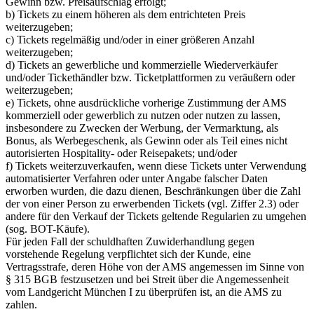
Gewinn bzw. Preisaufschlag erfolgt;
b) Tickets zu einem höheren als dem entrichteten Preis
weiterzugeben;
c) Tickets regelmäßig und/oder in einer größeren Anzahl
weiterzugeben;
d) Tickets an gewerbliche und kommerzielle Wiederverkäufer
und/oder Tickethändler bzw. Ticketplattformen zu veräußern oder
weiterzugeben;
e) Tickets, ohne ausdrückliche vorherige Zustimmung der AMS
kommerziell oder gewerblich zu nutzen oder nutzen zu lassen,
insbesondere zu Zwecken der Werbung, der Vermarktung, als
Bonus, als Werbegeschenk, als Gewinn oder als Teil eines nicht
autorisierten Hospitality- oder Reisepakets; und/oder
f) Tickets weiterzuverkaufen, wenn diese Tickets unter Verwendung
automatisierter Verfahren oder unter Angabe falscher Daten
erworben wurden, die dazu dienen, Beschränkungen über die Zahl
der von einer Person zu erwerbenden Tickets (vgl. Ziffer 2.3) oder
andere für den Verkauf der Tickets geltende Regularien zu umgehen
(sog. BOT-Käufe).
Für jeden Fall der schuldhaften Zuwiderhandlung gegen
vorstehende Regelung verpflichtet sich der Kunde, eine
Vertragsstrafe, deren Höhe von der AMS angemessen im Sinne von
§ 315 BGB festzusetzen und bei Streit über die Angemessenheit
vom Landgericht München I zu überprüfen ist, an die AMS zu
zahlen.