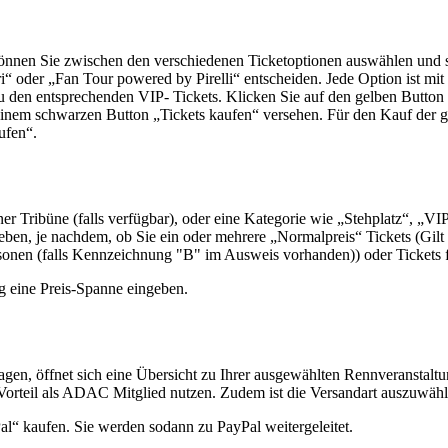
können Sie zwischen den verschiedenen Ticketoptionen auswählen und
“ oder „Fan Tour powered by Pirelli“ entscheiden. Jede Option ist mi
den entsprechenden VIP- Tickets. Klicken Sie auf den gelben Button „
einem schwarzen Button „Tickets kaufen“ versehen. Für den Kauf der g
ufen“.
er Tribüne (falls verfügbar), oder eine Kategorie wie „Stehplatz“, „VI
ben, je nachdem, ob Sie ein oder mehrere „Normalpreis“ Tickets (Gilt 
nen (falls Kennzeichnung "B" im Ausweis vorhanden)) oder Tickets für 
ung eine Preis-Spanne eingeben.
gen, öffnet sich eine Übersicht zu Ihrer ausgewählten Rennveranstaltun
Vorteil als ADAC Mitglied nutzen. Zudem ist die Versandart auszuwähl
l“ kaufen. Sie werden sodann zu PayPal weitergeleitet.