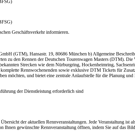
 (BFSG)
 (BFSG)
ischen Geschäftsverkehr informieren.
t GmbH (GTM), Hansastr. 19, 80686 München b) Allgemeine Beschreibu
karten zu den Rennen der Deutschen Tourenwagen Masters (DTM). Die We
ekannten Strecken wie dem Nürburgring, Hockenheimring, Sachsenring
komplette Rennwochenenden sowie exklusive DTM Tickets für Zusatza
erleben möchten, und bietet eine zentrale Anlaufstelle für die Planung
ührung der Dienstleistung erforderlich sind
e Übersicht der aktuellen Rennveranstaltungen. Jede Veranstaltung is
 Ihnen gewünschte Rennveranstaltung öffnen, indem Sie auf das Bild 