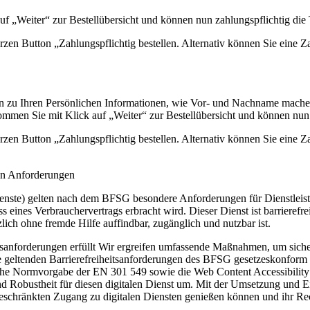
„Weiter“ zur Bestellübersicht und können nun zahlungspflichtig die T
zen Button „Zahlungspflichtig bestellen. Alternativ können Sie eine Z
en zu Ihren Persönlichen Informationen, wie Vor- und Nachname mache
en Sie mit Klick auf „Weiter“ zur Bestellübersicht und können nun za
zen Button „Zahlungspflichtig bestellen. Alternativ können Sie eine Z
den Anforderungen
enste) gelten nach dem BFSG besondere Anforderungen für Dienstleistun
 eines Verbrauchervertrags erbracht wird. Dieser Dienst ist barrierefr
ich ohne fremde Hilfe auffindbar, zugänglich und nutzbar ist.
itsanforderungen erfüllt Wir ergreifen umfassende Maßnahmen, um sicherz
geltenden Barrierefreiheitsanforderungen des BFSG gesetzeskonform um
ische Normvorgabe der EN 301 549 sowie die Web Content Accessibility
 Robustheit für diesen digitalen Dienst um. Mit der Umsetzung und Ei
schränkten Zugang zu digitalen Diensten genießen können und ihr Rech