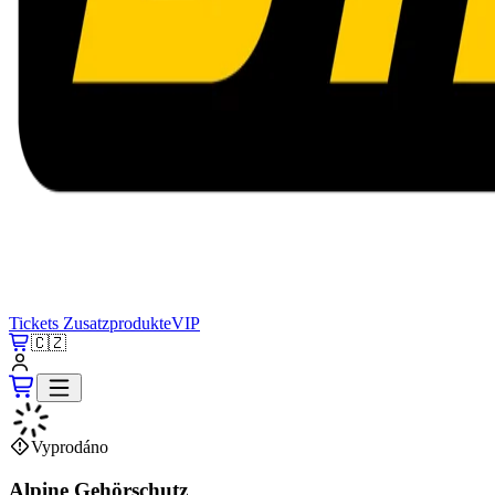
Tickets
Zusatzprodukte
VIP
🇨🇿
Vyprodáno
Alpine Gehörschutz