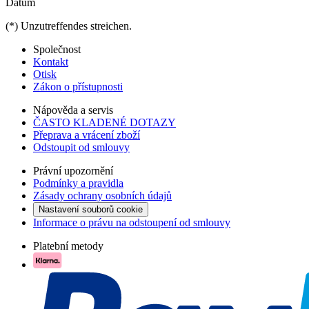
Datum
(*) Unzutreffendes streichen.
Společnost
Kontakt
Otisk
Zákon o přístupnosti
Nápověda a servis
ČASTO KLADENÉ DOTAZY
Přeprava a vrácení zboží
Odstoupit od smlouvy
Právní upozornění
Podmínky a pravidla
Zásady ochrany osobních údajů
Nastavení souborů cookie
Informace o právu na odstoupení od smlouvy
Platební metody