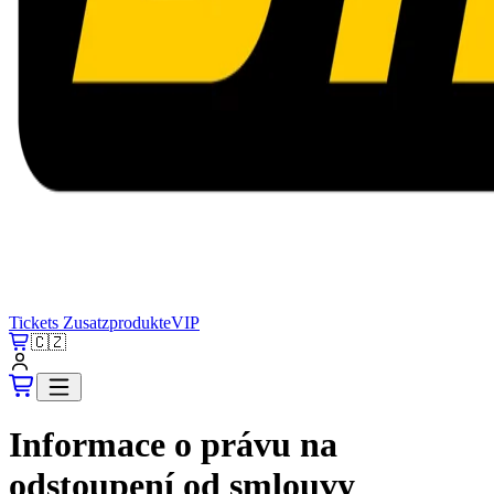
Tickets
Zusatzprodukte
VIP
🇨🇿
Informace o právu na
odstoupení od smlouvy