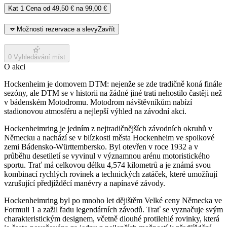
Kat 1
Cena od
49,50 €
na
99,00 €
Možnosti rezervace a slevy
Zavřít
0
Vyhledávání míst
O akci
Hockenheim je domovem DTM: nejenže se zde tradičně koná finále
sezóny, ale DTM se v historii na žádné jiné trati nehostilo častěji než
v bádenském Motodromu. Motodrom návštěvníkům nabízí
stadionovou atmosféru a nejlepší výhled na závodní akci.
Hockenheimring je jedním z nejtradičnějších závodních okruhů v
Německu a nachází se v blízkosti města Hockenheim ve spolkové
zemi Bádensko-Württembersko. Byl otevřen v roce 1932 a v
průběhu desetiletí se vyvinul v významnou arénu motoristického
sportu. Trať má celkovou délku 4,574 kilometrů a je známá svou
kombinací rychlých rovinek a technických zatáček, které umožňují
vzrušující předjížděcí manévry a napínavé závody.
Hockenheimring byl po mnoho let dějištěm Velké ceny Německa ve
Formuli 1 a zažil řadu legendárních závodů. Trať se vyznačuje svým
charakteristickým designem, včetně dlouhé protilehlé rovinky, která