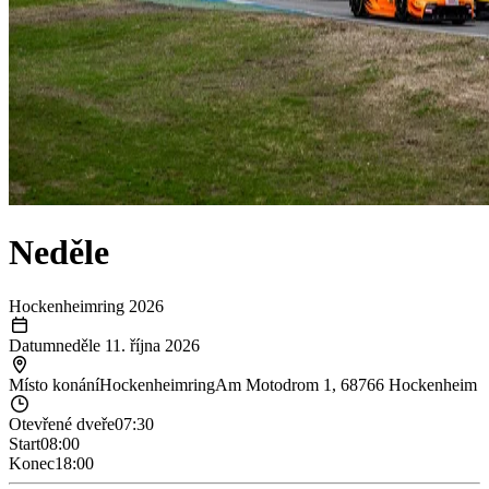
Neděle
Hockenheimring 2026
Datum
neděle 11. října 2026
Místo konání
Hockenheimring
Am Motodrom 1, 68766 Hockenheim
Otevřené dveře
07:30
Start
08:00
Konec
18:00