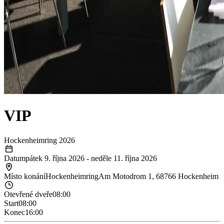
VIP
Hockenheimring 2026
Datum
pátek 9. října 2026
-
neděle 11. října 2026
Místo konání
Hockenheimring
Am Motodrom 1, 68766 Hockenheim
Otevřené dveře
08:00
Start
08:00
Konec
16:00