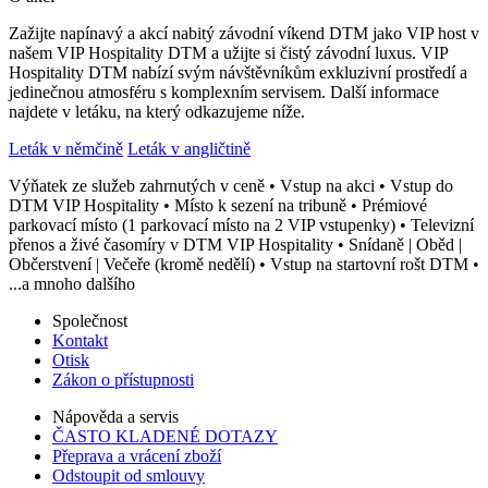
Zažijte napínavý a akcí nabitý závodní víkend DTM jako VIP host v
našem VIP Hospitality DTM a užijte si čistý závodní luxus. VIP
Hospitality DTM nabízí svým návštěvníkům exkluzivní prostředí a
jedinečnou atmosféru s komplexním servisem. Další informace
najdete v letáku, na který odkazujeme níže.
Leták v němčině
Leták v angličtině
Výňatek ze služeb zahrnutých v ceně • Vstup na akci • Vstup do
DTM VIP Hospitality • Místo k sezení na tribuně • Prémiové
parkovací místo (1 parkovací místo na 2 VIP vstupenky) • Televizní
přenos a živé časomíry v DTM VIP Hospitality • Snídaně | Oběd |
Občerstvení | Večeře (kromě nedělí) • Vstup na startovní rošt DTM •
...a mnoho dalšího
Společnost
Kontakt
Otisk
Zákon o přístupnosti
Nápověda a servis
ČASTO KLADENÉ DOTAZY
Přeprava a vrácení zboží
Odstoupit od smlouvy