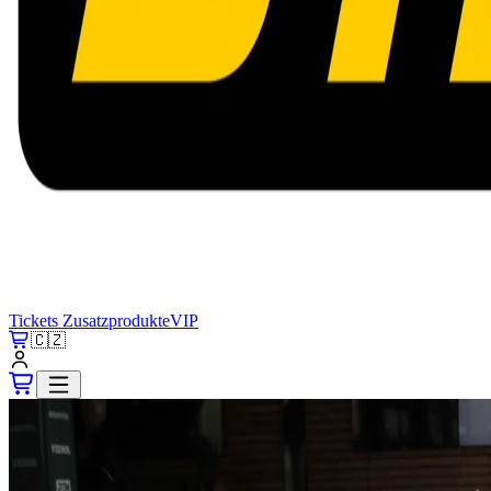
Tickets
Zusatzprodukte
VIP
🇨🇿