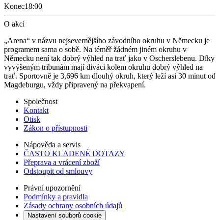
Konec
18:00
O akci
„Arena“ v názvu nejsevernějšího závodního okruhu v Německu je
programem sama o sobě. Na téměř žádném jiném okruhu v
Německu není tak dobrý výhled na trať jako v Oscherslebenu. Díky
vyvýšeným tribunám mají diváci kolem okruhu dobrý výhled na
trať. Sportovně je 3,696 km dlouhý okruh, který leží asi 30 minut od
Magdeburgu, vždy připravený na překvapení.
Společnost
Kontakt
Otisk
Zákon o přístupnosti
Nápověda a servis
ČASTO KLADENÉ DOTAZY
Přeprava a vrácení zboží
Odstoupit od smlouvy
Právní upozornění
Podmínky a pravidla
Zásady ochrany osobních údajů
Nastavení souborů cookie