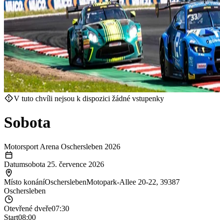
V tuto chvíli nejsou k dispozici žádné vstupenky
Sobota
Motorsport Arena Oschersleben 2026
Datum
sobota 25. července 2026
Místo konání
Oschersleben
Motopark-Allee 20-22, 39387
Oschersleben
Otevřené dveře
07:30
Start
08:00