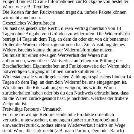
Folgend findest Du alle Informationen zur Rückgabe von bestellter
Waren wie z.B. Textilien.
Die Kosten für den Rückversand trägst du, unfreie Pakete können
wir nicht annehmen.
Gesetzliches Widerrufsrecht
Du hast das gesetzliche Recht, diesen Vertrag innerhalb von 14
Tagen ohne Angabe von Gründen zu widerrufen. Die Widerrufsfrist
beträgt 14 Tage ab dem Tag, an dem du oder ein von dir benannter
Dritter die Waren in Besitz genommen hat. Zur Ausübung deines
Widerrufsrechts kannst du unser Widerrufsformular nutzen.
Du musst für einen etwaigen Wertverlust der Waren nur
aufkommen, wenn dieser Wertverlust auf einen zur Prüfung der
Beschaffenheit, Eigenschaften und Funktionsweise der Waren nicht
notwendigen Umgang mit ihnen zurückzuführen ist.
Wir erstatten alle von dir geleisteten Zahlungen spätestens binnen 14
Tagen ab dem Tag, an dem dein Widerruf bei uns eingegangen ist.
Wir können die Rückzahlung verweigern, bis wir die Waren
zurückerhalten haben oder bis du den Nachweis erbracht hast, dass
du die Waren zurückgesandt hast, je nachdem, welches der frühere
Zeitpunkt ist.
Freiwillige Retoure / Umtausch
Für eine freiwillige Retoure sende bitte Produkte ordentlich
verpackt, ungewaschen, ungetragen (außer zur Anprobe) und
einwandfrei zurück, sodass einem Wiederverkauf nichts im Wege
steht. Ware, die stark riecht (z.B. nach Parfum, Deo oder Rauch)