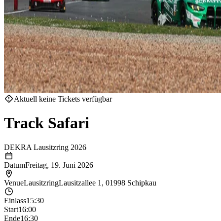
Aktuell keine Tickets verfügbar
Track Safari
DEKRA Lausitzring 2026
Datum
Freitag, 19. Juni 2026
Venue
Lausitzring
Lausitzallee 1, 01998 Schipkau
Einlass
15:30
Start
16:00
Ende
16:30