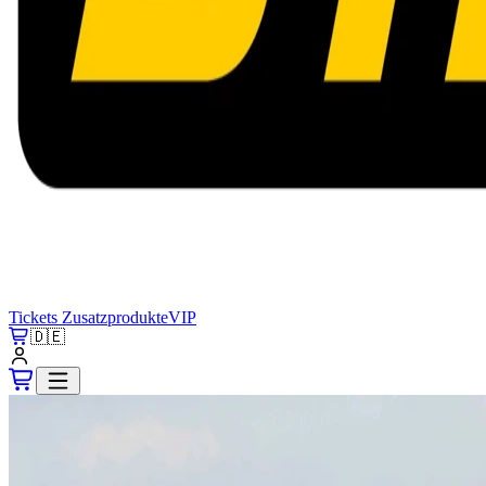
Tickets
Zusatzprodukte
VIP
🇩🇪