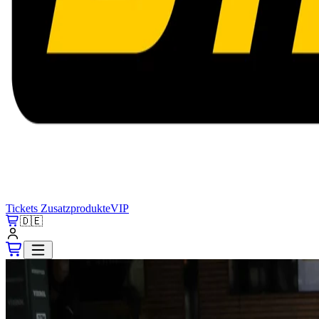
Tickets
Zusatzprodukte
VIP
🇩🇪