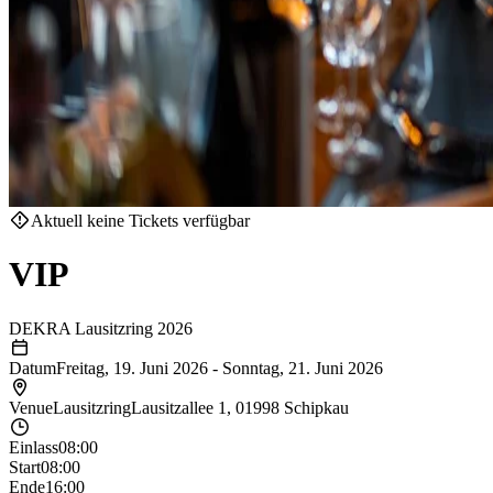
Aktuell keine Tickets verfügbar
VIP
DEKRA Lausitzring 2026
Datum
Freitag, 19. Juni 2026
-
Sonntag, 21. Juni 2026
Venue
Lausitzring
Lausitzallee 1, 01998 Schipkau
Einlass
08:00
Start
08:00
Ende
16:00