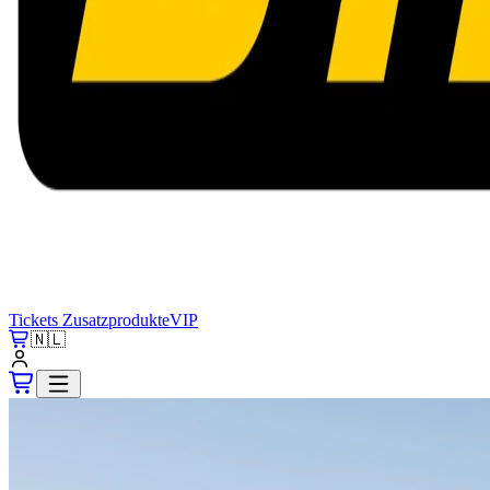
Tickets
Zusatzprodukte
VIP
🇳🇱