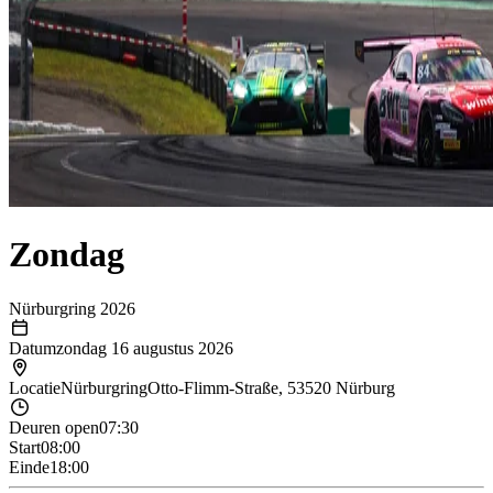
Zondag
Nürburgring 2026
Datum
zondag 16 augustus 2026
Locatie
Nürburgring
Otto-Flimm-Straße, 53520 Nürburg
Deuren open
07:30
Start
08:00
Einde
18:00