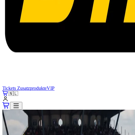
Tickets
Zusatzprodukte
VIP
🇳🇱