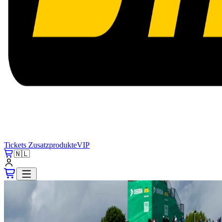
Tickets
Zusatzprodukte
VIP
🇳🇱