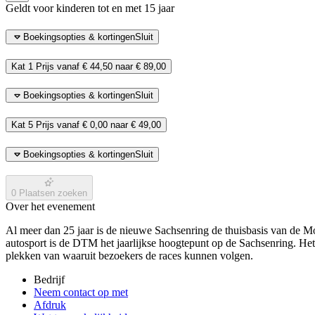
Geldt voor kinderen tot en met 15 jaar
Boekingsopties & kortingen
Sluit
Kat 1
Prijs vanaf
€ 44,50
naar
€ 89,00
Boekingsopties & kortingen
Sluit
Kat 5
Prijs vanaf
€ 0,00
naar
€ 49,00
Boekingsopties & kortingen
Sluit
0
Plaatsen zoeken
Over het evenement
Al meer dan 25 jaar is de nieuwe Sachsenring de thuisbasis van de Mo
autosport is de DTM het jaarlijkse hoogtepunt op de Sachsenring. Het 
plekken van waaruit bezoekers de races kunnen volgen.
Bedrijf
Neem contact op met
Afdruk