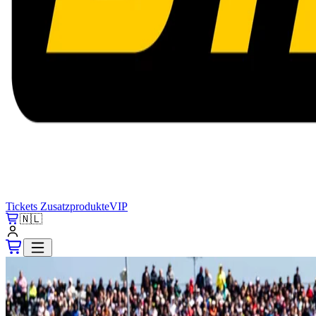
Tickets
Zusatzprodukte
VIP
🇳🇱