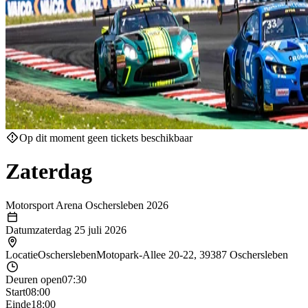
Op dit moment geen tickets beschikbaar
Zaterdag
Motorsport Arena Oschersleben 2026
Datum
zaterdag 25 juli 2026
Locatie
Oschersleben
Motopark-Allee 20-22, 39387 Oschersleben
Deuren open
07:30
Start
08:00
Einde
18:00