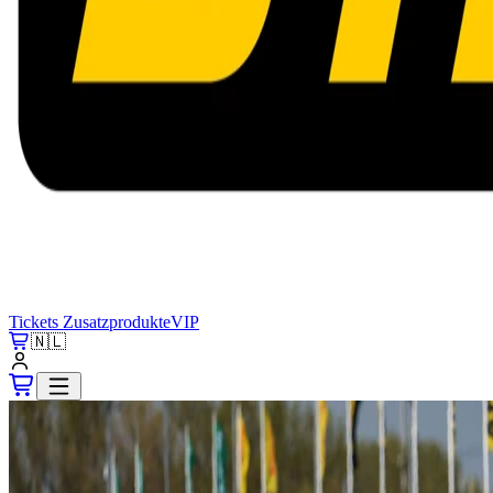
Tickets
Zusatzprodukte
VIP
🇳🇱