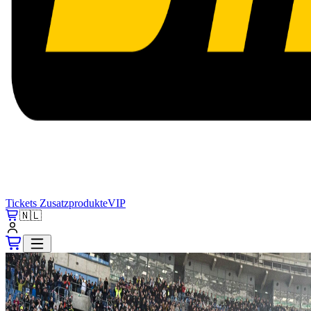
Tickets
Zusatzprodukte
VIP
🇳🇱