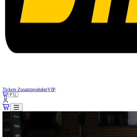
Tickets
Zusatzprodukte
VIP
🇵🇱