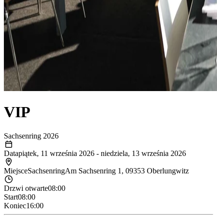
VIP
Sachsenring 2026
Data
piątek, 11 września 2026
-
niedziela, 13 września 2026
Miejsce
Sachsenring
Am Sachsenring 1, 09353 Oberlungwitz
Drzwi otwarte
08:00
Start
08:00
Koniec
16:00