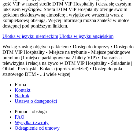
gość VIP w naszej strefie DTM VIP Hospitality i ciesz się czystym
luksusem wyścigów. Strefa DTM VIP Hospitality oferuje swoim
gościom ekskluzywną atmosferę i wyjątkowe wrażenia wraz z
kompleksową obsługą. Więcej informacji można znaleźć w ulotce
dostępnej pod poniższym linkiem.
Ulotka w języku niemieckim
Ulotka w języku angielskim
Wyciąg z usług objętych pakietem • Dostęp do imprezy • Dostęp do
DTM VIP Hospitality • Miejsce na trybunie • Miejsce parkingowe
premium (1 miejsce parkingowe na 2 bilety VIP) • Transmisja
telewizyjna i relacja na żywo w DTM VIP Hospitality • Śniadanie |
Obiad | Przekąski | Kolacja (oprócz niedziel) • Dostęp do pola
startowego DTM • ...i wiele więcej
Firma
Kontakt
Nadruk
Ustawa o dostępności
Pomoc i obsługa
FAQ
Wysyłka i zwroty
Odstąpienie od umowy