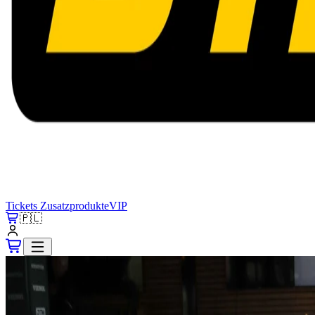
Tickets
Zusatzprodukte
VIP
🇵🇱