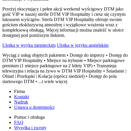
Przeżyj ekscytujący i pełen akcji weekend wyścigowy DTM jako
gość VIP w naszej strefie DTM VIP Hospitality i ciesz się czystym
luksusem wyścigów. Strefa DTM VIP Hospitality oferuje swoim
gościom ekskluzywną atmosferę i wyjątkowe wrażenia wraz z
kompleksową obsługą. Więcej informacji można znaleźć w ulotce
dostępnej pod poniższym linkiem.
Ulotka w języku niemieckim
Ulotka w języku angielskim
Wyciąg z usług objętych pakietem • Dostęp do imprezy • Dostęp do
DTM VIP Hospitality • Miejsce na trybunie • Miejsce parkingowe
premium (1 miejsce parkingowe na 2 bilety VIP) • Transmisja
telewizyjna i relacja na żywo w DTM VIP Hospitality • Śniadanie |
Obiad | Przekąski | Kolacja (oprócz niedziel) • Dostęp do pola
startowego DTM • ...i wiele więcej
Firma
Kontakt
Nadruk
Ustawa o dostępności
Pomoc i obsługa
FAQ
Wysyłka i zwroty