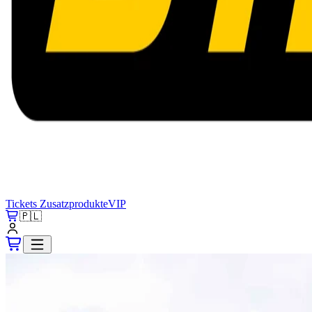
Tickets
Zusatzprodukte
VIP
🇵🇱