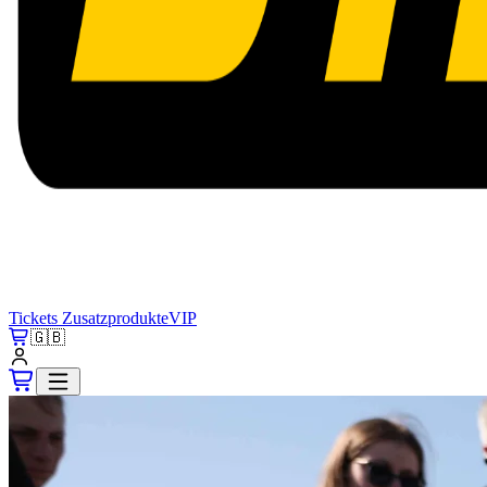
Tickets
Zusatzprodukte
VIP
🇬🇧